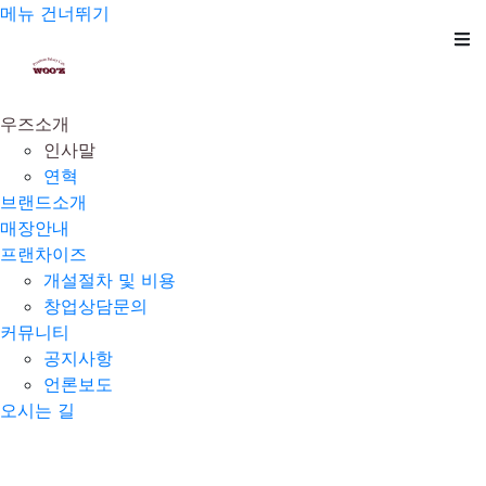
메뉴 건너뛰기
우즈소개
인사말
연혁
브랜드소개
매장안내
프랜차이즈
개설절차 및 비용
창업상담문의
커뮤니티
공지사항
언론보도
오시는 길